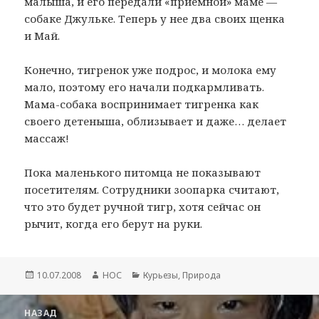
малыша, и его передали «приемной» маме —
собаке Джульке. Теперь у нее два своих щенка
и Май.
Конечно, тигренок уже подрос, и молока ему
мало, поэтому его начали подкармливать.
Мама-собака воспринимает тигренка как
своего детеныша, облизывает и даже… делает
массаж!
Пока маленького питомца не показывают
посетителям. Сотрудники зоопарка считают,
что это будет ручной тигр, хотя сейчас он
рычит, когда его берут на руки.
Опубликовано
10.07.2008
Автор
НОС
Рубрики
Курьезы
,
Природа
Навигация
НАЗАД